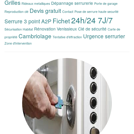
Grilles
Dépannage serrurerie
Rideaux metalliques
Porte de garage
Devis gratuit
Reproduction clé
Contact
Pose de serrure haute securité
24h/24 7J/7
Fichet
Serrure 3 point
A2P
Rénovation Venissieux
Clé de sécurité
Sécurisation Habitat
Carte de
Cambriolage
Urgence serrurier
propriété
Tentative d'éffraction
Zone d'intervention